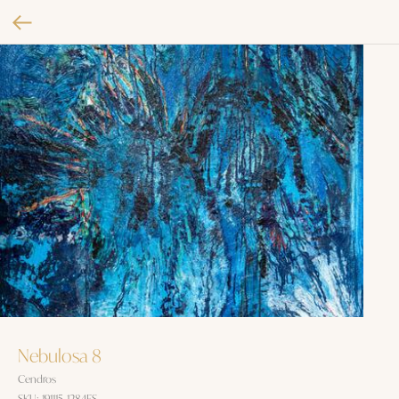
Nebulosa 8
Cendros
SKU:
191115-1284ES