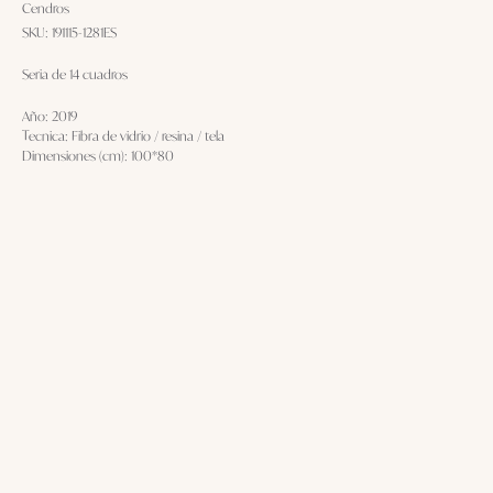
Cendros
SKU:
191115-1281ES
Seria de 14 cuadros
Año: 2019
Tecnica: Fibra de vidrio / resina / tela
Dimensiones (cm): 100*80