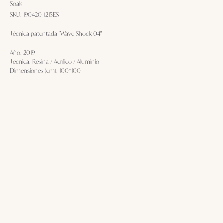
Soak
SKU:
190420-1215ES
Técnica patentada "Wave Shock 04"
Año: 2019
Tecnica: Resina / Acrílico / Aluminio
Dimensiones (cm): 100*100