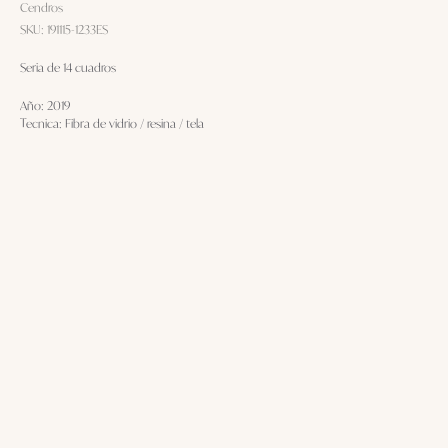
Cendros
SKU:
191115-1233ES
Seria de 14 cuadros
Año: 2019
Tecnica: Fibra de vidrio / resina / tela