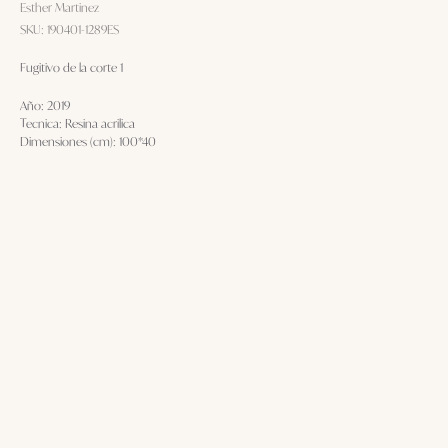
Esther Martinez
SKU:
190401-1289ES
Fugitivo de la corte 1
Año: 2019
Tecnica: Resina acrilica
Dimensiones (cm): 100*40