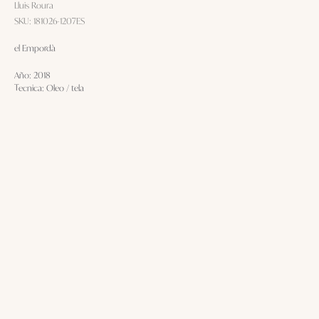
Lluis Roura
SKU:
181026-1207ES
el Empordà
Año: 2018
Tecnica: Oleo / tela