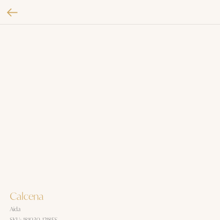
Calcena
Aida
SKU:
181030-1218ES