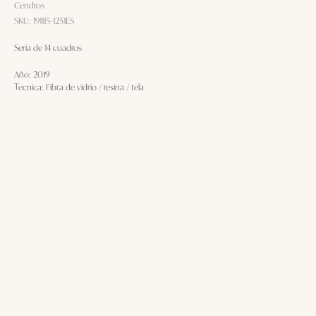
Cendros
SKU:
191115-1251ES
Seria de 14 cuadros
Año: 2019
Tecnica: Fibra de vidrio / resina / tela